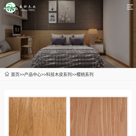
|
中
英
文
文
首
页
关
于
产
我
品
新
首页
>>
产品中心
>>
科技木皮系列
>>
樱桃系列
们
中
品
新
心
推
闻
联
荐
中
系
心
我
们