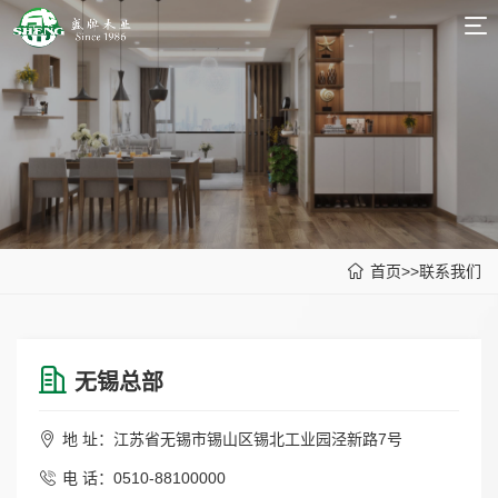
|
中
英
文
文
首
页
关
于
产
我
品
新
首页
>>
联系我们
们
中
品
新
心
推
闻
联
荐
无锡总部
中
系
心
我
地 址：江苏省无锡市锡山区锡北工业园泾新路7号
电 话：0510-88100000
们