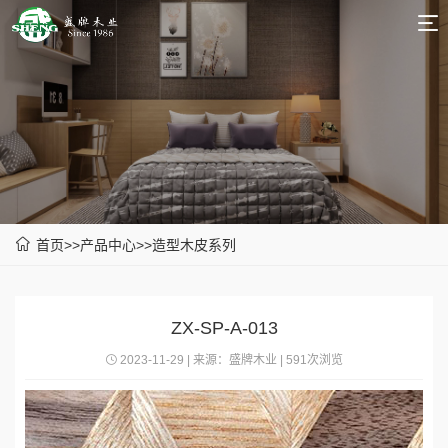
|
中
英
文
文
首
页
关
于
产
我
品
新
首页
>>
产品中心
>>
造型木皮系列
们
中
品
新
心
推
闻
联
ZX-SP-A-013
荐
中
系
2023-11-29 | 来源：盛牌木业 | 591次浏览
心
我
们