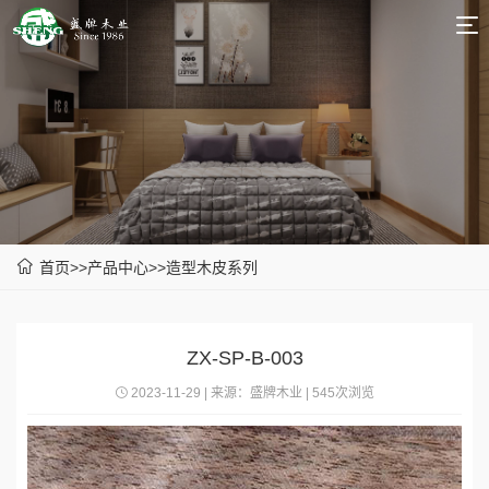
|
中
英
文
文
首
页
关
于
产
我
品
新
首页
>>
产品中心
>>
造型木皮系列
们
中
品
新
心
推
闻
联
ZX-SP-B-003
荐
中
系
2023-11-29 | 来源：盛牌木业 | 545次浏览
心
我
们